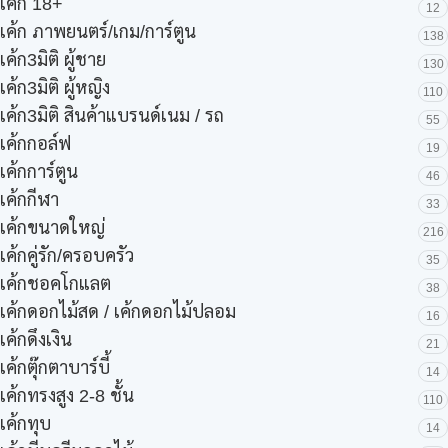
เค้ก 18+
12
เค้ก ภาพยนตร์/เกม/การ์ตูน
138
เค้ก3มิติ ผู้ชาย
130
เค้ก3มิติ ผู้หญิง
110
เค้ก3มิติ สินค้าแบรนด์เนม / รถ
55
เค้กกอล์ฟ
19
เค้กการ์ตูน
46
เค้กกีฬา
33
เค้กขนาดใหญ่
216
เค้กคู่รัก/ครอบครัว
35
เค้กชอคโกแลต
38
เค้กดอกไม้สด / เค้กดอกไม้ปลอม
16
เค้กดึงเงิน
21
เค้กตุ๊กตาบาร์บี้
14
เค้กทรงสูง 2-8 ชั้น
110
เค้กทุบ
14