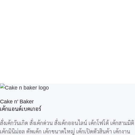
Cake n' Baker
เค้กแอนด์เบคเกอร์
สั่งเค้กวันเกิด สั่งเค้กด่วน สั่งเค้กออนไลน์ เค้กโฟโต้ เค้กสามมิติ
เค้กมินิม่อล คัพเค้ก เค้กขนาดใหญ่ เค้กเปิดตัวสินค้า เค้กงาน