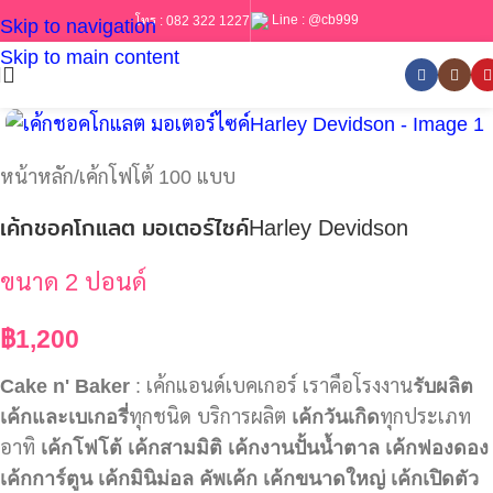
Line :
@cb999
โทร :
082 322 1227
Skip to navigation
Skip to main content
หน้าหลัก
/
เค้กโฟโต้ 100 แบบ
เค้กชอคโกแลต มอเตอร์ไซค์Harley Devidson
ขนาด 2 ปอนด์
฿
1,200
Cake n' Baker
: เค้กแอนด์เบคเกอร์ เราคือโรงงาน
รับผลิต
เค้กและเบเกอรี่
ทุกชนิด บริการผลิต
เค้กวันเกิด
ทุกประเภท
อาทิ
เค้กโฟโต้
เค้กสามมิติ
เค้กงานปั้นน้ำตาล
เค้กฟองดอง
เค้กการ์ตูน
เค้กมินิม่อล
คัพเค้ก
เค้กขนาดใหญ่
เค้กเปิดตัว