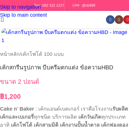
Line :
@cb999
โทร :
082 322 1227
Skip to navigation
Skip to main content
หน้าหลัก
/
เค้กโฟโต้ 100 แบบ
เค้กสกรีนรูปภาพ บีบครีมตกแต่ง ข้อความHBD
ขนาด 2 ปอนด์
฿
1,200
Cake n' Baker
: เค้กแอนด์เบคเกอร์ เราคือโรงงาน
รับผลิต
เค้กและเบเกอรี่
ทุกชนิด บริการผลิต
เค้กวันเกิด
ทุกประเภท
อาทิ
เค้กโฟโต้
เค้กสามมิติ
เค้กงานปั้นน้ำตาล
เค้กฟองดอง