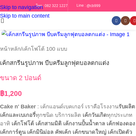
Line :
@cb999
โทร :
082 322 1227
Skip to navigation
Skip to main content
หน้าหลัก
/
เค้กโฟโต้ 100 แบบ
เค้กสกรีนรูปภาพ บีบครีมลูกฟุตบอลตกแต่ง
ขนาด 2 ปอนด์
฿
1,200
Cake n' Baker
: เค้กแอนด์เบคเกอร์ เราคือโรงงาน
รับผลิต
เค้กและเบเกอรี่
ทุกชนิด บริการผลิต
เค้กวันเกิด
ทุกประเภท
อาทิ
เค้กโฟโต้
เค้กสามมิติ
เค้กงานปั้นน้ำตาล
เค้กฟองดอง
เค้กการ์ตูน
เค้กมินิม่อล
คัพเค้ก
เค้กขนาดใหญ่
เค้กเปิดตัว