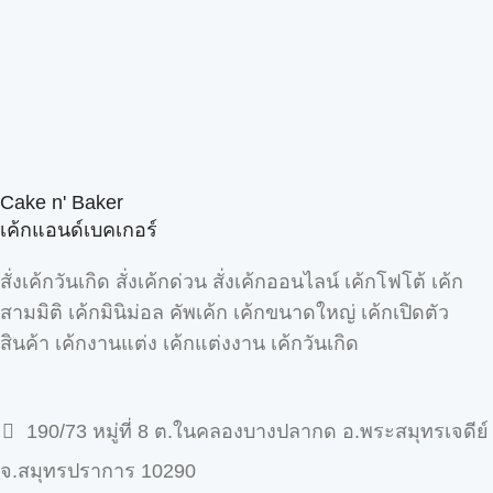
Cake n' Baker
เค้กแอนด์เบคเกอร์
สั่งเค้กวันเกิด สั่งเค้กด่วน สั่งเค้กออนไลน์ เค้กโฟโต้ เค้ก
สามมิติ เค้กมินิม่อล คัพเค้ก เค้กขนาดใหญ่ เค้กเปิดตัว
สินค้า เค้กงานแต่ง เค้กแต่งงาน เค้กวันเกิด
190/73 หมู่ที่ 8 ต.ในคลองบางปลากด อ.พระสมุทรเจดีย์
จ.สมุทรปราการ 10290