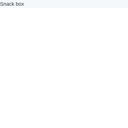
Snack box
รับผลิตสินค้า OEM
แฟรนไชส์เบเกอรี่
เมนูอื่นๆ
ธุรกิจในเครือ
-
ภัทรินทร์ฟู้ด
รีวิวจากลูกค้า
ลูกค้าของเรา
ติดต่อเรา
ข้อกำหนดและนโยบาย
Sitemap
Cake n' Bake โรงงานผลิตเค้กและเบเกอรี่