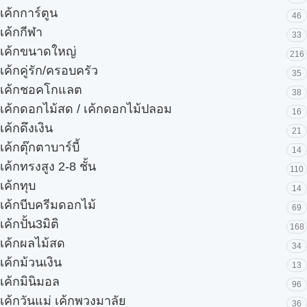
เค้กการ์ตูน
46
เค้กกีฬา
33
เค้กขนาดใหญ่
216
เค้กคู่รัก/ครอบครัว
35
เค้กชอคโกแลต
38
เค้กดอกไม้สด / เค้กดอกไม้ปลอม
16
เค้กดึงเงิน
21
เค้กตุ๊กตาบาร์บี้
14
เค้กทรงสูง 2-8 ชั้น
110
เค้กทุบ
14
เค้กบีบครีมดอกไม้
69
เค้กปั้น3มิติ
168
เค้กผลไม้สด
34
เค้กม้วนเงิน
13
เค้กมินิมอล
96
เค้กวันแม่ เค้กพวงมาลัย
36