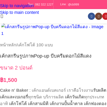
Line :
@cb999
โทร :
082 322 1227
Skip to navigation
Skip to main content
หน้าหลัก
/
เค้กโฟโต้ 100 แบบ
เค้กสกรีนรูปภาพPop-up บีบครีมดอกไม้สีแดง
ขนาด 2 ปอนด์
฿
1,500
Cake n' Baker
: เค้กแอนด์เบคเกอร์ เราคือโรงงาน
รับผลิต
เค้กและเบเกอรี่
ทุกชนิด บริการผลิต
เค้กวันเกิด
ทุกประเภท
อาทิ
เค้กโฟโต้
เค้กสามมิติ
เค้กงานปั้นน้ำตาล
เค้กฟองดอง