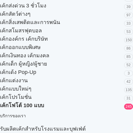
เค้กส่งด่วน 3 ชั่วโมง
39
เค้กสัตว์ต่างๆ
97
เค้กสิ่งเสพติดและการพนัน
33
เค้กสโมสรฟุตบอล
53
เค้กองค์กร เค้กบริษัท
150
เค้กออกแบบพิเศษ
86
เค้กเงินทอง เค้กมงคล
85
เค้กเด็ก ผู้หญิง/ผู้ชาย
52
เค้กเด้ง Pop-Up
3
เค้กแต่งงาน
42
เค้กแบบใหม่ๆ
135
เค้กโปรโมชั่น
31
เค้กโฟโต้ 100 แบบ
245
บริการของเรา
รับผลิตเค้กสำหรับโรงแรมและบุฟเฟ่ต์