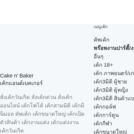
เมนูเค้ก
คัพเค้ก
พร๊อพงานปาร์ตี้/ง
อื่นๆ
เค้ก 18+
เค้ก ภาพยนตร์/เก
Cake n' Baker
เค้ก3มิติ ผู้ชาย
เค้กแอนด์เบคเกอร์
เค้ก3มิติ ผู้หญิง
สั่งเค้กวันเกิด สั่งเค้กด่วน สั่งเค้ก
เค้ก3มิติ สินค้าแ
ออนไลน์ เค้กโฟโต้ เค้กสามมิติ เค้กมิ
เค้กกอล์ฟ
นิม่อล คัพเค้ก เค้กขนาดใหญ่ เค้กเปิด
เค้กการ์ตูน
ตัวสินค้า เค้กงานแต่ง เค้กแต่งงาน
เค้กกีฬา
เค้กวันเกิด
เค้กขนาดใหญ่