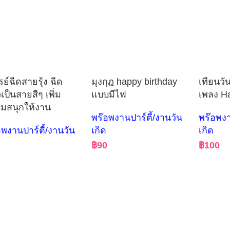
ย์ฉีดสายรุ้ง ฉีด
มุงกุฎ happy birthday
เทียนวั
เป็นสายสีๆ เพิ่ม
แบบมีไฟ
เพลง Ha
มสนุกให้งาน
พร๊อพงานปาร์ตี้/งานวัน
พร๊อพงา
อพงานปาร์ตี้/งานวัน
เกิด
เกิด
฿
90
฿
100
0