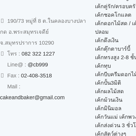
เค้กคู่รัก/ครอบคร
เค้กชอคโกแลต
190/73 หมู่ที่ 8 ต.ในคลองบางปลา
เค้กดอกไม้สด / เ
ปลอม
กด อ.พระสมุทรเจดีย์
เค้กดึงเงิน
จ.สมุทรปราการ 10290
เค้กตุ๊กตาบาร์บี้
โทร :
082 322 1227
เค้กทรงสูง 2-8 ชั้
Line@ :
@cb999
เค้กทุบ
เค้กบีบครีมดอกไม
Fax :
02-408-3518
เค้กปั้น3มิติ
Mail :
เค้กผลไม้สด
cakeandbaker@gmail.com
เค้กม้วนเงิน
เค้กมินิมอล
เค้กวันแม่ เค้กพ
เค้กส่งด่วน 3 ชั่ว
เค้กสัตว์ต่างๆ