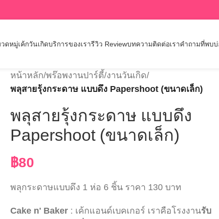
วดหมู่เค้กวันเกิด
บริการของเรา
รีวิว Review
บทความ
ติดต่อเรา
คำถามที่พบบ
หน้าหลัก
/
พร๊อพงานปาร์ตี้/งานวันเกิด
/
พลุสายรุ้งกระดาษ แบบดึง Papershoot (ขนาดเล็ก)
พลุสายรุ้งกระดาษ แบบดึง
Papershoot (ขนาดเล็ก)
฿
80
พลุกระดาษแบบดึง 1 ห่อ 6 ชิ้น ราคา 130 บาท
Cake n' Baker
: เค้กแอนด์เบคเกอร์ เราคือโรงงาน
รับ