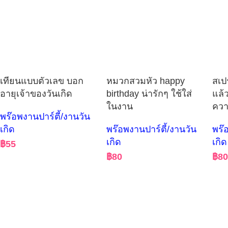
เทียนแบบตัวเลข บอก
หมวกสวมหัว happy
สเปร
อายุเจ้าของวันเกิด
birthday น่ารักๆ ใช้ใส่
แล้ว
ในงาน
ควา
พร๊อพงานปาร์ตี้/งานวัน
เกิด
พร๊อพงานปาร์ตี้/งานวัน
พร๊
เกิด
เกิด
฿
55
฿
80
฿
8