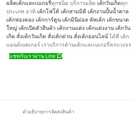
ผลิตเค้กและเบเกอรี่
ทุกชนิด บริการผลิต
เค้กวันเกิด
ทุก
ประเภท อาทิ
เค้กโฟโต้
เค้กสามมิติ
เค้กงานปั้นน้ำตาล
เค้กฟองดอง
เค้กการ์ตูน
เค้กมินิม่อล
คัพเค้ก
เค้กขนาด
ใหญ่
เค้กเปิดตัวสินค้า
เค้กงานแต่ง
เค้กแต่งงาน
เค้กวัน
เกิด
สั่งเค้กวันเกิด
สั่งเค้กด่วน
สั่งเค้กออนไลน์
ได้ที่ เค้ก
แอนด์เบคเกอร์ เราบริการด้านเค้กและเบเกอรี่ครบวงจร
แชทกับเราผ่าน Line
คำอธิบาย
การจัดส่งสินค้า