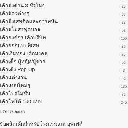
เค้กส่งด่วน 3 ชั่วโมง
39
เค้กสัตว์ต่างๆ
97
เค้กสิ่งเสพติดและการพนัน
33
เค้กสโมสรฟุตบอล
53
เค้กองค์กร เค้กบริษัท
150
เค้กออกแบบพิเศษ
86
เค้กเงินทอง เค้กมงคล
85
เค้กเด็ก ผู้หญิง/ผู้ชาย
52
เค้กเด้ง Pop-Up
3
เค้กแต่งงาน
42
เค้กแบบใหม่ๆ
135
เค้กโปรโมชั่น
31
เค้กโฟโต้ 100 แบบ
245
บริการของเรา
รับผลิตเค้กสำหรับโรงแรมและบุฟเฟ่ต์