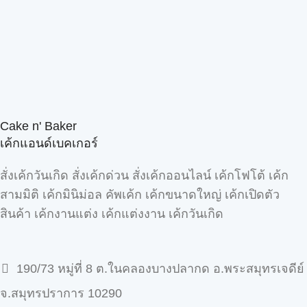
Cake n' Baker
เค้กแอนด์เบคเกอร์
สั่งเค้กวันเกิด สั่งเค้กด่วน สั่งเค้กออนไลน์ เค้กโฟโต้ เค้ก
สามมิติ เค้กมินิม่อล คัพเค้ก เค้กขนาดใหญ่ เค้กเปิดตัว
สินค้า เค้กงานแต่ง เค้กแต่งงาน เค้กวันเกิด
190/73 หมู่ที่ 8 ต.ในคลองบางปลากด อ.พระสมุทรเจดีย์
จ.สมุทรปราการ 10290