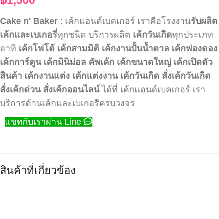
Cake n' Baker
: เค้กแอนด์เบคเกอร์ เราคือโรงงาน
รับผลิต
เค้กและเบเกอรี่
ทุกชนิด บริการผลิต
เค้กวันเกิด
ทุกประเภท
อาทิ
เค้กโฟโต้
เค้กสามมิติ
เค้กงานปั้นน้ำตาล
เค้กฟองดอง
เค้กการ์ตูน
เค้กมินิม่อล
คัพเค้ก
เค้กขนาดใหญ่
เค้กเปิดตัว
สินค้า
เค้กงานแต่ง
เค้กแต่งงาน
เค้กวันเกิด
สั่งเค้กวันเกิด
สั่งเค้กด่วน
สั่งเค้กออนไลน์
ได้ที่ เค้กแอนด์เบคเกอร์ เรา
บริการด้านเค้กและเบเกอรี่ครบวงจร
แชทกับเราผ่าน Line
สินค้าที่เกี่ยวข้อง