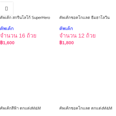
คัพเค้ก สกรีนโลโก้ SuperHero
คัพเค้กชอคโกแลต ธีมฮาโลวีน
คัพเค้ก
คัพเค้ก
จำนวน 16 ถ้วย
จำนวน 12 ถ้วย
฿
1,600
฿
1,800
คัพเค้กสีฟ้า ตกแต่งM&M
คัพเค้กชอคโกแลต ตกแต่งM&M