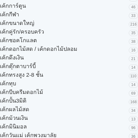
เค้กการ์ตูน
46
เค้กกีฬา
33
เค้กขนาดใหญ่
216
เค้กคู่รัก/ครอบครัว
35
เค้กชอคโกแลต
38
เค้กดอกไม้สด / เค้กดอกไม้ปลอม
16
เค้กดึงเงิน
21
เค้กตุ๊กตาบาร์บี้
14
เค้กทรงสูง 2-8 ชั้น
110
เค้กทุบ
14
เค้กบีบครีมดอกไม้
69
เค้กปั้น3มิติ
168
เค้กผลไม้สด
34
เค้กม้วนเงิน
13
เค้กมินิมอล
96
เค้กวันแม่ เค้กพวงมาลัย
36