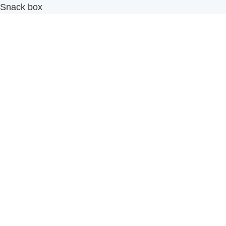
Snack box
รับผลิตสินค้า OEM
แฟรนไชส์เบเกอรี่
เมนูอื่นๆ
ธุรกิจในเครือ
-
ภัทรินทร์ฟู้ด
รีวิวจากลูกค้า
ลูกค้าของเรา
ติดต่อเรา
ข้อกำหนดและนโยบาย
Sitemap
Cake n' Bake โรงงานผลิตเค้กและเบเกอรี่