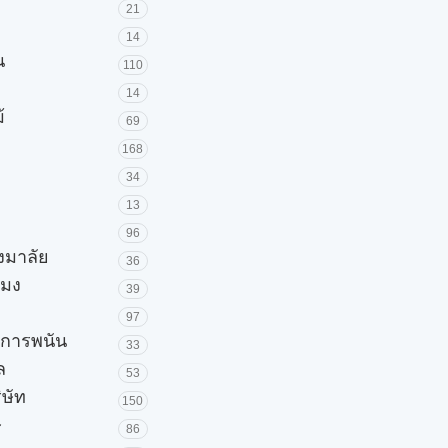
21
14
น
110
14
้
69
168
34
13
96
วงมาลัย
36
โมง
39
97
ะการพนัน
33
ล
53
ิษัท
150
ษ
86