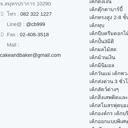
เค้กดึงเงิน
จ.สมุทรปราการ 10290
เค้กตุ๊กตาบาร์บี้
โทร :
082 322 1227
เค้กทรงสูง 2-8 ชั้
Line@ :
@cb999
เค้กทุบ
เค้กบีบครีมดอกไม
Fax :
02-408-3518
เค้กปั้น3มิติ
Mail :
เค้กผลไม้สด
cakeandbaker@gmail.com
เค้กม้วนเงิน
เค้กมินิมอล
เค้กวันแม่ เค้กพ
เค้กส่งด่วน 3 ชั่ว
เค้กสัตว์ต่างๆ
เค้กสิ่งเสพติดแล
เค้กสโมสรฟุตบอ
เค้กองค์กร เค้กบร
เค้กออกแบบพิเศ