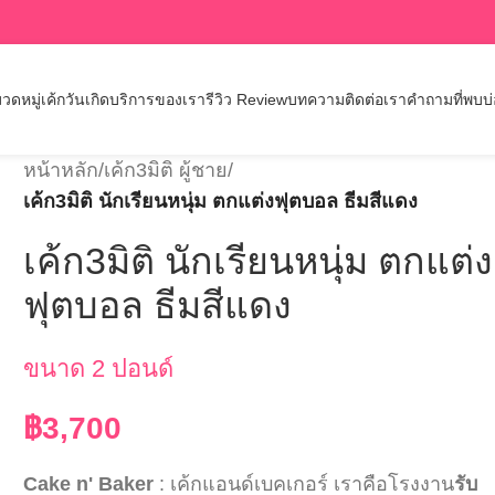
วดหมู่เค้กวันเกิด
บริการของเรา
รีวิว Review
บทความ
ติดต่อเรา
คำถามที่พบบ
หน้าหลัก
/
เค้ก3มิติ ผู้ชาย
/
เค้ก3มิติ นักเรียนหนุ่ม ตกแต่งฟุตบอล ธีมสีแดง
เค้ก3มิติ นักเรียนหนุ่ม ตกแต่ง
ฟุตบอล ธีมสีแดง
ขนาด 2 ปอนด์
฿
3,700
Cake n' Baker
: เค้กแอนด์เบคเกอร์ เราคือโรงงาน
รับ