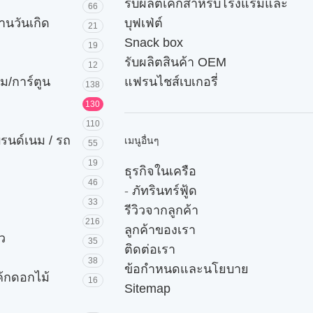
รับผลิตเค้กสำหรับโรงแรมและ
66
านวันเกิด
บุฟเฟ่ต์
21
Snack box
19
รับผลิตสินค้า OEM
12
ม/การ์ตูน
แฟรนไชส์เบเกอรี่
138
130
110
บรนด์เนม / รถ
เมนูอื่นๆ
55
19
ธุรกิจในเครือ
46
-
ภัทรินทร์ฟู้ด
33
รีวิวจากลูกค้า
216
ลูกค้าของเรา
ัว
35
ติดต่อเรา
38
ข้อกำหนดและนโยบาย
ค้กดอกไม้
16
Sitemap