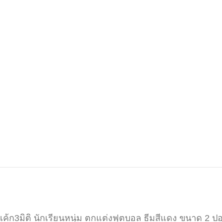
เค้ก3มิติ นักเรียนหนุ่ม ตกแต่งฟุตบอล ธีมสีแดง ขนาด 2 ป