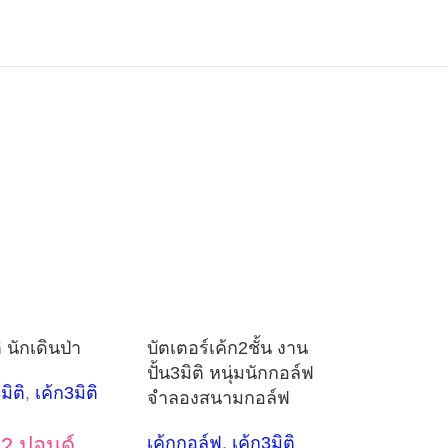
ิ นักเดินป่า
บัตเตอร์เค้ก2ชั้น งาน
ปั้น3มิติ หนุ่มนักกอล์ฟ
มิติ
,
เค้ก3มิติ
จำลองสนามกอล์ฟ
2 ปอนด์
เค้กกอล์ฟ
,
เค้ก3มิติ