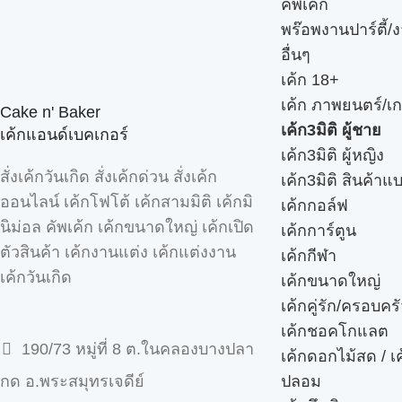
คัพเค้ก
พร๊อพงานปาร์ตี้/ง
อื่นๆ
เค้ก 18+
เค้ก ภาพยนตร์/เก
Cake n' Baker
เค้ก3มิติ ผู้ชาย
เค้กแอนด์เบคเกอร์
เค้ก3มิติ ผู้หญิง
สั่งเค้กวันเกิด สั่งเค้กด่วน สั่งเค้ก
เค้ก3มิติ สินค้าแ
ออนไลน์ เค้กโฟโต้ เค้กสามมิติ เค้กมิ
เค้กกอล์ฟ
นิม่อล คัพเค้ก เค้กขนาดใหญ่ เค้กเปิด
เค้กการ์ตูน
ตัวสินค้า เค้กงานแต่ง เค้กแต่งงาน
เค้กกีฬา
เค้กวันเกิด
เค้กขนาดใหญ่
เค้กคู่รัก/ครอบคร
เค้กชอคโกแลต
190/73 หมู่ที่ 8 ต.ในคลองบางปลา
เค้กดอกไม้สด / เ
ปลอม
กด อ.พระสมุทรเจดีย์