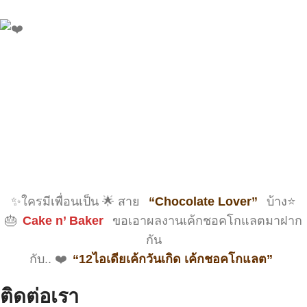
✨ใครมีเพื่อนเป็น 🌟 สาย
“Chocolate Lover”
บ้าง⭐️
🎂
Cake n’ Baker
ขอเอาผลงานเค้กชอคโกแลตมาฝาก
กัน
กับ.. ❤️
“12ไอเดียเค้กวันเกิด เค้กชอคโกแลต”
ติดต่อเรา