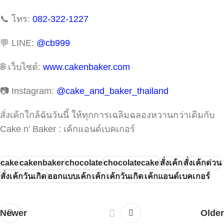
📞 โทร:
082-322-1227
💬 LINE:
@cb999
🌐 เว็บไซต์:
www.cakenbaker.com
📷 Instagram:
@cake_and_baker_thailand
สั่งเค้กใกล้ฉันวันนี้ ให้ทุกการเฉลิมฉลองหวานกว่าเดิมกับ
Cake n’ Baker : เค้กแอนด์เบคเกอร์
cake
cakenbaker
chocolate
chocolatecake
สั่งเค้ก
สั่งเค้กด่วน
สั่งเค้กวันเกิด
ออกแบบเค้ก
เค้ก
เค้กวันเกิด
เค้กแอนด์เบคเกอร์
Newer
Older