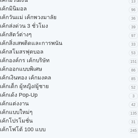
เค้กม้วนเงิน
13
เค้กมินิมอล
96
เค้กวันแม่ เค้กพวงมาลัย
36
เค้กส่งด่วน 3 ชั่วโมง
39
เค้กสัตว์ต่างๆ
97
เค้กสิ่งเสพติดและการพนัน
33
เค้กสโมสรฟุตบอล
53
เค้กองค์กร เค้กบริษัท
151
เค้กออกแบบพิเศษ
86
เค้กเงินทอง เค้กมงคล
85
เค้กเด็ก ผู้หญิง/ผู้ชาย
52
เค้กเด้ง Pop-Up
3
เค้กแต่งงาน
42
เค้กแบบใหม่ๆ
135
เค้กโปรโมชั่น
31
เค้กโฟโต้ 100 แบบ
245