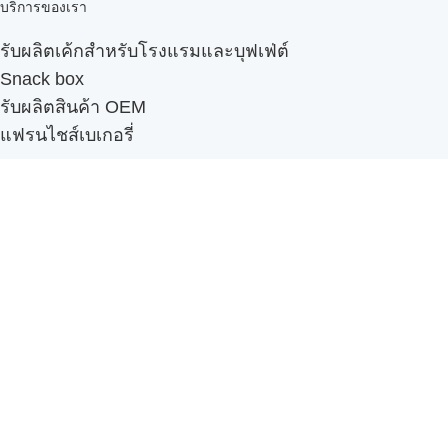
บริการของเรา
รับผลิตเค้กสำหรับโรงแรมและบุฟเฟ่ต์
Snack box
รับผลิตสินค้า OEM
แฟรนไชส์เบเกอรี่
เมนูอื่นๆ
ธุรกิจในเครือ
-
ภัทรินทร์ฟู้ด
รีวิวจากลูกค้า
ลูกค้าของเรา
ติดต่อเรา
ข้อกำหนดและนโยบาย
Sitemap