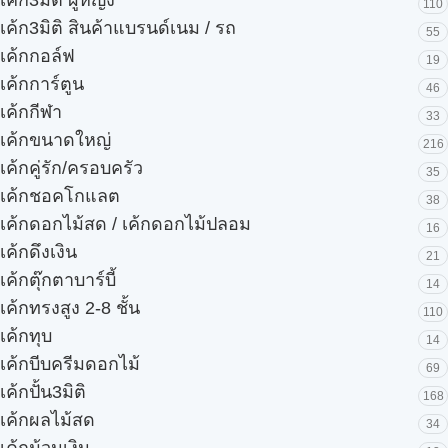
เค้ก3มิติ ผู้หญิง
110
เค้ก3มิติ สินค้าแบรนด์เนม / รถ
55
เค้กกอล์ฟ
19
เค้กการ์ตูน
46
เค้กกีฬา
33
เค้กขนาดใหญ่
216
เค้กคู่รัก/ครอบครัว
35
เค้กชอคโกแลต
38
เค้กดอกไม้สด / เค้กดอกไม้ปลอม
16
เค้กดึงเงิน
21
เค้กตุ๊กตาบาร์บี้
14
เค้กทรงสูง 2-8 ชั้น
110
เค้กทุบ
14
เค้กบีบครีมดอกไม้
69
เค้กปั้น3มิติ
168
เค้กผลไม้สด
34