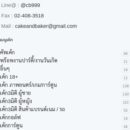
Line@ :
@cb999
Fax :
02-408-3518
Mail :
cakeandbaker@gmail.com
เมนูเค้ก
คัพเค้ก
66
พร๊อพงานปาร์ตี้/งานวันเกิด
21
อื่นๆ
19
เค้ก 18+
12
เค้ก ภาพยนตร์/เกม/การ์ตูน
138
เค้ก3มิติ ผู้ชาย
130
เค้ก3มิติ ผู้หญิง
110
เค้ก3มิติ สินค้าแบรนด์เนม / รถ
55
เค้กกอล์ฟ
19
เค้กการ์ตูน
46