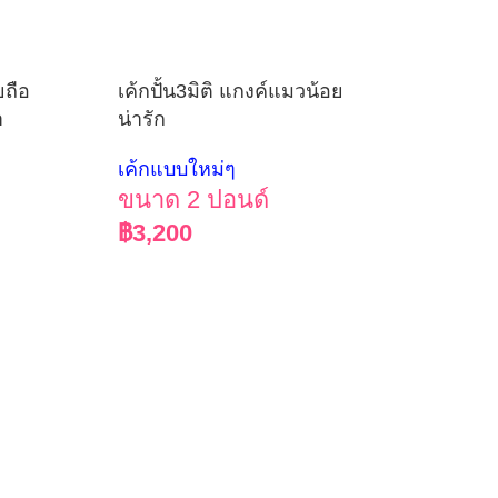
ยถือ
เค้กปั้น3มิติ แกงค์แมวน้อย
า
น่ารัก
เค้กแบบใหม่ๆ
ขนาด 2 ปอนด์
฿
3,200