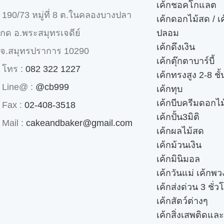
เค้กชอคโกแลต
190/73 หมู่ที่ 8 ต.ในคลองบางปลา
เค้กดอกไม้สด / เ
ปลอม
กด อ.พระสมุทรเจดีย์
เค้กดึงเงิน
จ.สมุทรปราการ 10290
เค้กตุ๊กตาบาร์บี้
โทร :
082 322 1227
เค้กทรงสูง 2-8 ชั้
Line@ :
@cb999
เค้กทุบ
เค้กบีบครีมดอกไม
Fax :
02-408-3518
เค้กปั้น3มิติ
Mail :
cakeandbaker@gmail.com
เค้กผลไม้สด
เค้กม้วนเงิน
เค้กมินิมอล
เค้กวันแม่ เค้กพ
เค้กส่งด่วน 3 ชั่ว
เค้กสัตว์ต่างๆ
เค้กสิ่งเสพติดแล