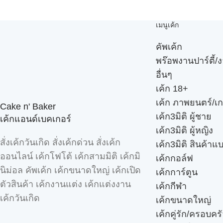
เมนูเค้ก
คัพเค้ก
พร๊อพงานปาร์ตี้/ง
อื่นๆ
เค้ก 18+
เค้ก ภาพยนตร์/เก
Cake n' Baker
เค้ก3มิติ ผู้ชาย
เค้กแอนด์เบคเกอร์
เค้ก3มิติ ผู้หญิง
สั่งเค้กวันเกิด สั่งเค้กด่วน สั่งเค้ก
เค้ก3มิติ สินค้าแ
ออนไลน์ เค้กโฟโต้ เค้กสามมิติ เค้กมิ
เค้กกอล์ฟ
นิม่อล คัพเค้ก เค้กขนาดใหญ่ เค้กเปิด
เค้กการ์ตูน
ตัวสินค้า เค้กงานแต่ง เค้กแต่งงาน
เค้กกีฬา
เค้กวันเกิด
เค้กขนาดใหญ่
เค้กคู่รัก/ครอบคร