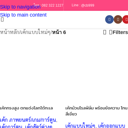
Line :
@cb999
โทร :
082 322 1227
Skip to navigation
Skip to main content
หน้าหลัก
/
เค้กแบบใหม่ๆ
/
หน้า 6
Filters
เค้กทรงสูง ตกแต่งโลกใต้ทะเล
เค้กม้วนโรลฟิล์ม พร้อมข้อความ โทน
สีเขียว
เค้ก ภาพยนตร์/เกม/การ์ตูน
,
เค้กแบบใหม่ๆ
,
เค้กออกแบบ
เค้กการ์ตูน
,
เค้กสัตว์ต่างๆ
,