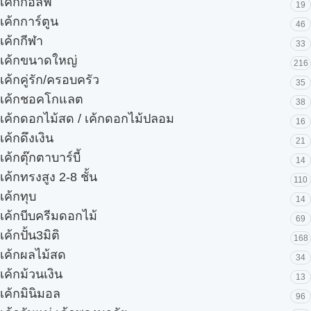
เค้กกอล์ฟ
19
เค้กการ์ตูน
46
เค้กกีฬา
33
เค้กขนาดใหญ่
216
เค้กคู่รัก/ครอบครัว
35
เค้กชอคโกแลต
38
เค้กดอกไม้สด / เค้กดอกไม้ปลอม
16
เค้กดึงเงิน
21
เค้กตุ๊กตาบาร์บี้
14
เค้กทรงสูง 2-8 ชั้น
110
เค้กทุบ
14
เค้กบีบครีมดอกไม้
69
เค้กปั้น3มิติ
168
เค้กผลไม้สด
34
เค้กม้วนเงิน
13
เค้กมินิมอล
96