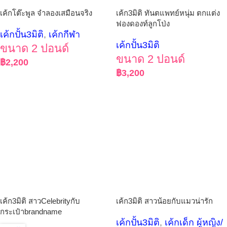
เค้กโต๊ะพูล จำลองเสมือนจริง
เค้ก3มิติ ทันตแพทย์หนุ่ม ตกแต่ง
ฟองดองท์ลูกโป่ง
เค้กปั้น3มิติ
,
เค้กกีฬา
เค้กปั้น3มิติ
ขนาด 2 ปอนด์
ขนาด 2 ปอนด์
฿
2,200
฿
3,200
เค้ก3มิติ สาวCelebrityกับ
เค้ก3มิติ สาวน้อยกับแมวน่ารัก
กระเป๋าbrandname
เค้กปั้น3มิติ
,
เค้กเด็ก ผู้หญิง/