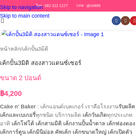
Line :
@cb999
โทร :
082 322 1227
Skip to navigation
Skip to main content
หน้าหลัก
/
เค้กปั้น3มิติ
เค้กปั้น3มิติ สองสาวแดนซ์เซอร์
ขนาด 2 ปอนด์
฿
4,200
Cake n' Baker
: เค้กแอนด์เบคเกอร์ เราคือโรงงาน
รับผลิต
เค้กและเบเกอรี่
ทุกชนิด บริการผลิต
เค้กวันเกิด
ทุกประเภท
อาทิ
เค้กโฟโต้
เค้กสามมิติ
เค้กงานปั้นน้ำตาล
เค้กฟองดอง
เค้กการ์ตูน
เค้กมินิม่อล
คัพเค้ก
เค้กขนาดใหญ่
เค้กเปิดตัว