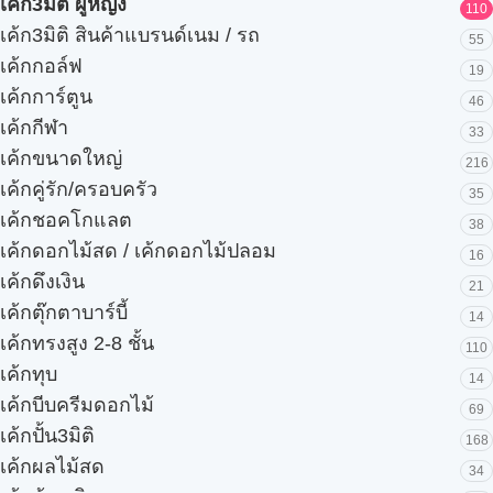
เค้ก3มิติ ผู้หญิง
110
เค้ก3มิติ สินค้าแบรนด์เนม / รถ
55
เค้กกอล์ฟ
19
เค้กการ์ตูน
46
เค้กกีฬา
33
เค้กขนาดใหญ่
216
เค้กคู่รัก/ครอบครัว
35
เค้กชอคโกแลต
38
เค้กดอกไม้สด / เค้กดอกไม้ปลอม
16
เค้กดึงเงิน
21
เค้กตุ๊กตาบาร์บี้
14
เค้กทรงสูง 2-8 ชั้น
110
เค้กทุบ
14
เค้กบีบครีมดอกไม้
69
เค้กปั้น3มิติ
168
เค้กผลไม้สด
34