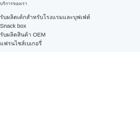
บริการของเรา
รับผลิตเค้กสำหรับโรงแรมและบุฟเฟ่ต์
Snack box
รับผลิตสินค้า OEM
แฟรนไชส์เบเกอรี่
เมนูอื่นๆ
ธุรกิจในเครือ
-
ภัทรินทร์ฟู้ด
รีวิวจากลูกค้า
ลูกค้าของเรา
ติดต่อเรา
ข้อกำหนดและนโยบาย
Sitemap