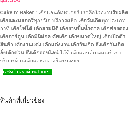
Cake n' Baker
: เค้กแอนด์เบคเกอร์ เราคือโรงงาน
รับผลิต
เค้กและเบเกอรี่
ทุกชนิด บริการผลิต
เค้กวันเกิด
ทุกประเภท
อาทิ
เค้กโฟโต้
เค้กสามมิติ
เค้กงานปั้นน้ำตาล
เค้กฟองดอง
เค้กการ์ตูน
เค้กมินิม่อล
คัพเค้ก
เค้กขนาดใหญ่
เค้กเปิดตัว
สินค้า
เค้กงานแต่ง
เค้กแต่งงาน
เค้กวันเกิด
สั่งเค้กวันเกิด
สั่งเค้กด่วน
สั่งเค้กออนไลน์
ได้ที่ เค้กแอนด์เบคเกอร์ เรา
บริการด้านเค้กและเบเกอรี่ครบวงจร
แชทกับเราผ่าน Line
สินค้าที่เกี่ยวข้อง