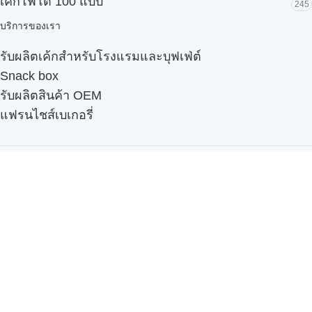
เค้กโฟโต้ 100 แบบ
245
บริการของเรา
รับผลิตเค้กสำหรับโรงแรมและบุฟเฟ่ต์
Snack box
รับผลิตสินค้า OEM
แฟรนไชส์เบเกอรี่
เมนูอื่นๆ
ธุรกิจในเครือ
-
ภัทรินทร์ฟู้ด
รีวิวจากลูกค้า
ลูกค้าของเรา
ติดต่อเรา
ข้อกำหนดและนโยบาย