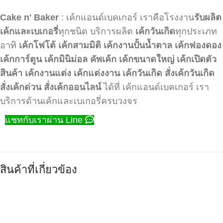
Cake n' Baker
: เค้กแอนด์เบคเกอร์ เราคือโรงงาน
รับผลิต
เค้กและเบเกอรี่
ทุกชนิด บริการผลิต
เค้กวันเกิด
ทุกประเภท
อาทิ
เค้กโฟโต้
เค้กสามมิติ
เค้กงานปั้นน้ำตาล
เค้กฟองดอง
เค้กการ์ตูน
เค้กมินิม่อล
คัพเค้ก
เค้กขนาดใหญ่
เค้กเปิดตัว
สินค้า
เค้กงานแต่ง
เค้กแต่งงาน
เค้กวันเกิด
สั่งเค้กวันเกิด
สั่งเค้กด่วน
สั่งเค้กออนไลน์
ได้ที่ เค้กแอนด์เบคเกอร์ เรา
บริการด้านเค้กและเบเกอรี่ครบวงจร
แชทกับเราผ่าน Line
สินค้าที่เกี่ยวข้อง