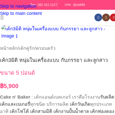
Line :
@cb999
โทร :
082 322 1227
Skip to navigation
Skip to main content
หน้าหลัก
/
เค้กคู่รัก/ครอบครัว
เค้ก3มิติ หนุ่มในเครื่องแบบ กับภรรยา และลูกสาว
ขนาด 5 ปอนด์
฿
5,900
Cake n' Baker
: เค้กแอนด์เบคเกอร์ เราคือโรงงาน
รับผลิต
เค้กและเบเกอรี่
ทุกชนิด บริการผลิต
เค้กวันเกิด
ทุกประเภท
อาทิ
เค้กโฟโต้
เค้กสามมิติ
เค้กงานปั้นน้ำตาล
เค้กฟองดอง