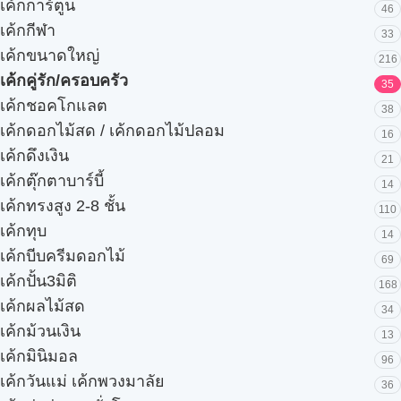
เค้กการ์ตูน
46
เค้กกีฬา
33
เค้กขนาดใหญ่
216
เค้กคู่รัก/ครอบครัว
35
เค้กชอคโกแลต
38
เค้กดอกไม้สด / เค้กดอกไม้ปลอม
16
เค้กดึงเงิน
21
เค้กตุ๊กตาบาร์บี้
14
เค้กทรงสูง 2-8 ชั้น
110
เค้กทุบ
14
เค้กบีบครีมดอกไม้
69
เค้กปั้น3มิติ
168
เค้กผลไม้สด
34
เค้กม้วนเงิน
13
เค้กมินิมอล
96
เค้กวันแม่ เค้กพวงมาลัย
36