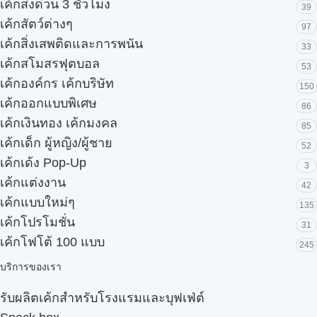
เค้กส่งด่วน 3 ชั่วโมง
39
เค้กสัตว์ต่างๆ
97
เค้กสิ่งเสพติดและการพนัน
33
เค้กสโมสรฟุตบอล
53
เค้กองค์กร เค้กบริษัท
150
เค้กออกแบบพิเศษ
86
เค้กเงินทอง เค้กมงคล
85
เค้กเด็ก ผู้หญิง/ผู้ชาย
52
เค้กเด้ง Pop-Up
3
เค้กแต่งงาน
42
เค้กแบบใหม่ๆ
135
เค้กโปรโมชั่น
31
เค้กโฟโต้ 100 แบบ
245
บริการของเรา
รับผลิตเค้กสำหรับโรงแรมและบุฟเฟ่ต์