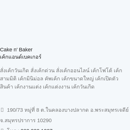
Cake n' Baker
เค้กแอนด์เบคเกอร์
สั่งเค้กวันเกิด สั่งเค้กด่วน สั่งเค้กออนไลน์ เค้กโฟโต้ เค้ก
สามมิติ เค้กมินิม่อล คัพเค้ก เค้กขนาดใหญ่ เค้กเปิดตัว
สินค้า เค้กงานแต่ง เค้กแต่งงาน เค้กวันเกิด
190/73 หมู่ที่ 8 ต.ในคลองบางปลากด อ.พระสมุทรเจดีย์
จ.สมุทรปราการ 10290