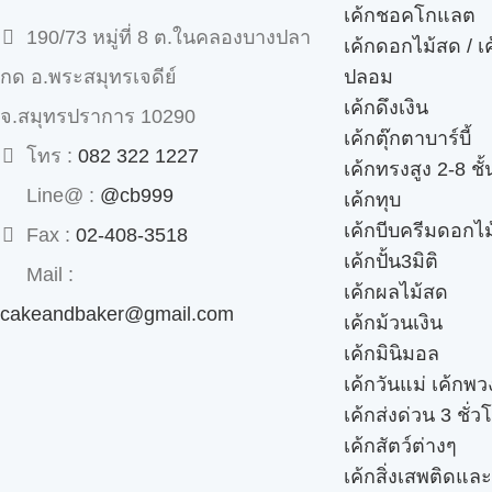
เค้กชอคโกแลต
190/73 หมู่ที่ 8 ต.ในคลองบางปลา
เค้กดอกไม้สด / เ
ปลอม
กด อ.พระสมุทรเจดีย์
เค้กดึงเงิน
จ.สมุทรปราการ 10290
เค้กตุ๊กตาบาร์บี้
โทร :
082 322 1227
เค้กทรงสูง 2-8 ชั้
Line@ :
@cb999
เค้กทุบ
เค้กบีบครีมดอกไม
Fax :
02-408-3518
เค้กปั้น3มิติ
Mail :
เค้กผลไม้สด
cakeandbaker@gmail.com
เค้กม้วนเงิน
เค้กมินิมอล
เค้กวันแม่ เค้กพ
เค้กส่งด่วน 3 ชั่ว
เค้กสัตว์ต่างๆ
เค้กสิ่งเสพติดแล