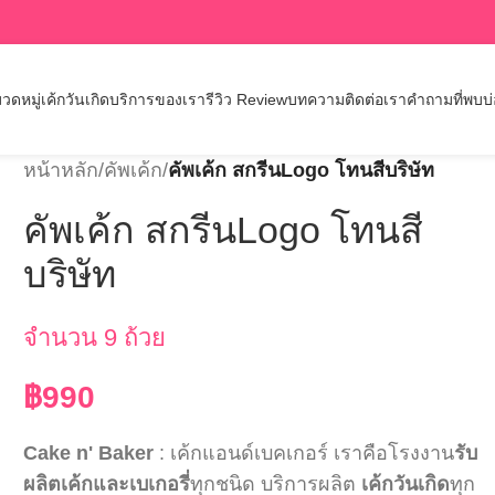
วดหมู่เค้กวันเกิด
บริการของเรา
รีวิว Review
บทความ
ติดต่อเรา
คำถามที่พบบ
หน้าหลัก
/
คัพเค้ก
/
คัพเค้ก สกรีนLogo โทนสีบริษัท
คัพเค้ก สกรีนLogo โทนสี
บริษัท
จำนวน 9 ถ้วย
฿
990
Cake n' Baker
: เค้กแอนด์เบคเกอร์ เราคือโรงงาน
รับ
ผลิตเค้กและเบเกอรี่
ทุกชนิด บริการผลิต
เค้กวันเกิด
ทุก