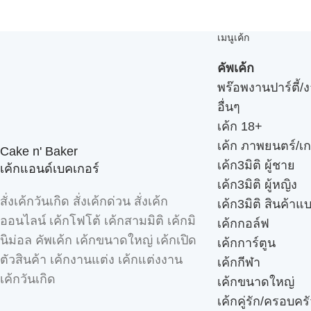
เมนูเค้ก
คัพเค้ก
พร๊อพงานปาร์ตี้/ง
อื่นๆ
เค้ก 18+
เค้ก ภาพยนตร์/เก
Cake n' Baker
เค้ก3มิติ ผู้ชาย
เค้กแอนด์เบคเกอร์
เค้ก3มิติ ผู้หญิง
สั่งเค้กวันเกิด สั่งเค้กด่วน สั่งเค้ก
เค้ก3มิติ สินค้าแ
ออนไลน์ เค้กโฟโต้ เค้กสามมิติ เค้กมิ
เค้กกอล์ฟ
นิม่อล คัพเค้ก เค้กขนาดใหญ่ เค้กเปิด
เค้กการ์ตูน
ตัวสินค้า เค้กงานแต่ง เค้กแต่งงาน
เค้กกีฬา
เค้กวันเกิด
เค้กขนาดใหญ่
เค้กคู่รัก/ครอบคร