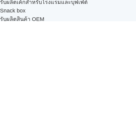
รับผลิตเค้กสำหรับโรงแรมและบุฟเฟ่ต์
Snack box
รับผลิตสินค้า OEM
แฟรนไชส์เบเกอรี่
เมนูอื่นๆ
ธุรกิจในเครือ
-
ภัทรินทร์ฟู้ด
รีวิวจากลูกค้า
ลูกค้าของเรา
ติดต่อเรา
ข้อกำหนดและนโยบาย
Sitemap
Cake n' Bake โรงงานผลิตเค้กและเบเกอรี่