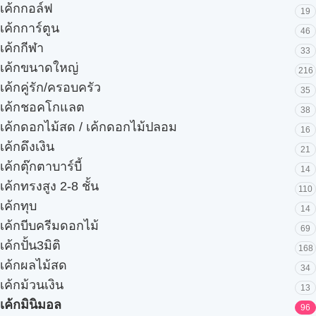
เค้กกอล์ฟ
19
เค้กการ์ตูน
46
เค้กกีฬา
33
เค้กขนาดใหญ่
216
เค้กคู่รัก/ครอบครัว
35
เค้กชอคโกแลต
38
เค้กดอกไม้สด / เค้กดอกไม้ปลอม
16
เค้กดึงเงิน
21
เค้กตุ๊กตาบาร์บี้
14
เค้กทรงสูง 2-8 ชั้น
110
เค้กทุบ
14
เค้กบีบครีมดอกไม้
69
เค้กปั้น3มิติ
168
เค้กผลไม้สด
34
เค้กม้วนเงิน
13
เค้กมินิมอล
96