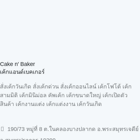
Cake n' Baker
เค้กแอนด์เบคเกอร์
สั่งเค้กวันเกิด สั่งเค้กด่วน สั่งเค้กออนไลน์ เค้กโฟโต้ เค้ก
สามมิติ เค้กมินิม่อล คัพเค้ก เค้กขนาดใหญ่ เค้กเปิดตัว
สินค้า เค้กงานแต่ง เค้กแต่งงาน เค้กวันเกิด
190/73 หมู่ที่ 8 ต.ในคลองบางปลากด อ.พระสมุทรเจดีย์