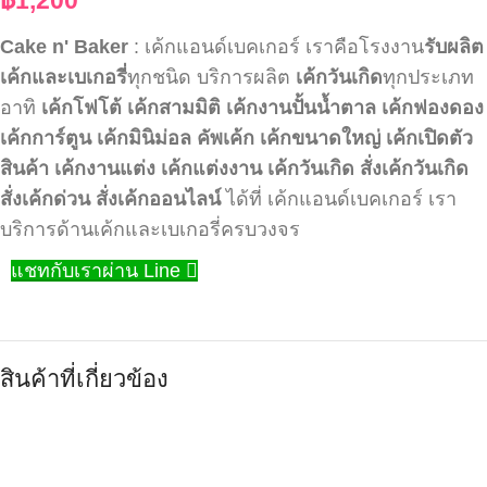
Cake n' Baker
: เค้กแอนด์เบคเกอร์ เราคือโรงงาน
รับผลิต
เค้กและเบเกอรี่
ทุกชนิด บริการผลิต
เค้กวันเกิด
ทุกประเภท
อาทิ
เค้กโฟโต้
เค้กสามมิติ
เค้กงานปั้นน้ำตาล
เค้กฟองดอง
เค้กการ์ตูน
เค้กมินิม่อล
คัพเค้ก
เค้กขนาดใหญ่
เค้กเปิดตัว
สินค้า
เค้กงานแต่ง
เค้กแต่งงาน
เค้กวันเกิด
สั่งเค้กวันเกิด
สั่งเค้กด่วน
สั่งเค้กออนไลน์
ได้ที่ เค้กแอนด์เบคเกอร์ เรา
บริการด้านเค้กและเบเกอรี่ครบวงจร
แชทกับเราผ่าน Line
สินค้าที่เกี่ยวข้อง