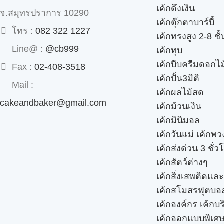
เค้กดึงเงิน
จ.สมุทรปราการ 10290
เค้กตุ๊กตาบาร์บี้
โทร :
082 322 1227
เค้กทรงสูง 2-8 ชั้
Line@ :
@cb999
เค้กทุบ
เค้กบีบครีมดอกไม
Fax :
02-408-3518
เค้กปั้น3มิติ
Mail :
เค้กผลไม้สด
cakeandbaker@gmail.com
เค้กม้วนเงิน
เค้กมินิมอล
เค้กวันแม่ เค้กพ
เค้กส่งด่วน 3 ชั่ว
เค้กสัตว์ต่างๆ
เค้กสิ่งเสพติดแล
เค้กสโมสรฟุตบอ
เค้กองค์กร เค้กบร
เค้กออกแบบพิเศ