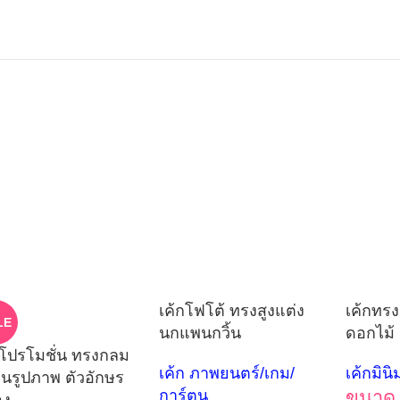
เค้กโฟโต้ ทรงสูงแต่ง
เค้กทรง
LE
นกแพนกวิ้น
ดอกไม้ 
กโปรโมชั่น ทรงกลม
เค้ก ภาพยนตร์/เกม/
เค้กมิน
ีนรูปภาพ ตัวอักษร
การ์ตูน
ขนาด 
อง