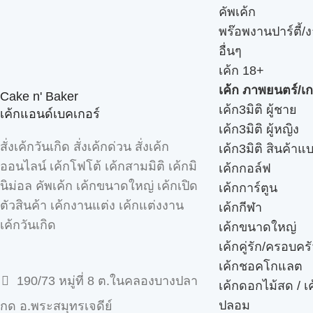
คัพเค้ก
พร๊อพงานปาร์ตี้/ง
อื่นๆ
เค้ก 18+
เค้ก ภาพยนตร์/เก
Cake n' Baker
เค้ก3มิติ ผู้ชาย
เค้กแอนด์เบคเกอร์
เค้ก3มิติ ผู้หญิง
สั่งเค้กวันเกิด สั่งเค้กด่วน สั่งเค้ก
เค้ก3มิติ สินค้าแ
ออนไลน์ เค้กโฟโต้ เค้กสามมิติ เค้กมิ
เค้กกอล์ฟ
นิม่อล คัพเค้ก เค้กขนาดใหญ่ เค้กเปิด
เค้กการ์ตูน
ตัวสินค้า เค้กงานแต่ง เค้กแต่งงาน
เค้กกีฬา
เค้กวันเกิด
เค้กขนาดใหญ่
เค้กคู่รัก/ครอบคร
เค้กชอคโกแลต
190/73 หมู่ที่ 8 ต.ในคลองบางปลา
เค้กดอกไม้สด / เ
ปลอม
กด อ.พระสมุทรเจดีย์