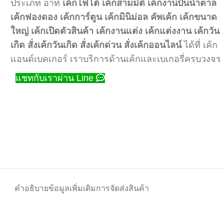
ประเภท อาทิ
เค้กโฟโต้
เค้กสามมิติ
เค้กงานปั้นน้ำตาล
เค้กฟองดอง
เค้กการ์ตูน
เค้กมินิม่อล
คัพเค้ก
เค้กขนาด
ใหญ่
เค้กเปิดตัวสินค้า
เค้กงานแต่ง
เค้กแต่งงาน
เค้กวัน
เกิด
สั่งเค้กวันเกิด
สั่งเค้กด่วน
สั่งเค้กออนไลน์
ได้ที่ เค้ก
แอนด์เบคเกอร์ เราบริการด้านเค้กและเบเกอรี่ครบวงจร
แชทกับเราผ่าน Line
คำอธิบาย
ข้อมูลเพิ่มเติม
การจัดส่งสินค้า