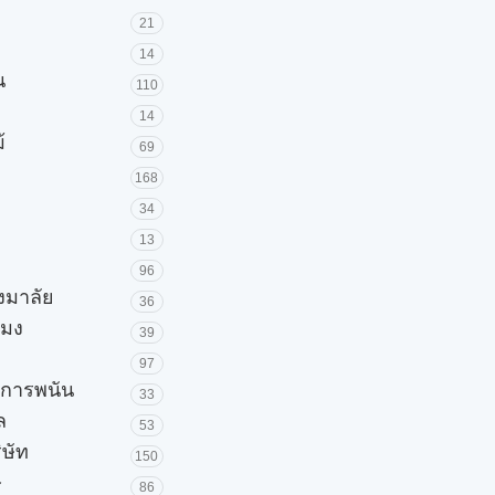
21
14
น
110
14
้
69
168
34
13
96
วงมาลัย
36
โมง
39
97
ะการพนัน
33
ล
53
ิษัท
150
ษ
86