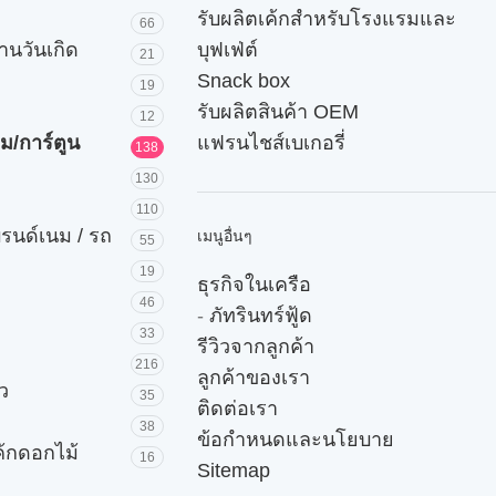
รับผลิตเค้กสำหรับโรงแรมและ
66
านวันเกิด
บุฟเฟ่ต์
21
Snack box
19
รับผลิตสินค้า OEM
12
ม/การ์ตูน
แฟรนไชส์เบเกอรี่
138
130
110
บรนด์เนม / รถ
เมนูอื่นๆ
55
19
ธุรกิจในเครือ
46
-
ภัทรินทร์ฟู้ด
33
รีวิวจากลูกค้า
216
ลูกค้าของเรา
ัว
35
ติดต่อเรา
38
ข้อกำหนดและนโยบาย
ค้กดอกไม้
16
Sitemap