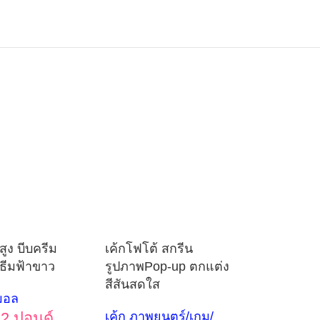
สูง บีบครีม
เค้กโฟโต้ สกรีน
ธีมฟ้าขาว
รูปภาพPop-up ตกแต่ง
สีสันสดใส
ิมอล
2 ปอนด์
เค้ก ภาพยนตร์/เกม/