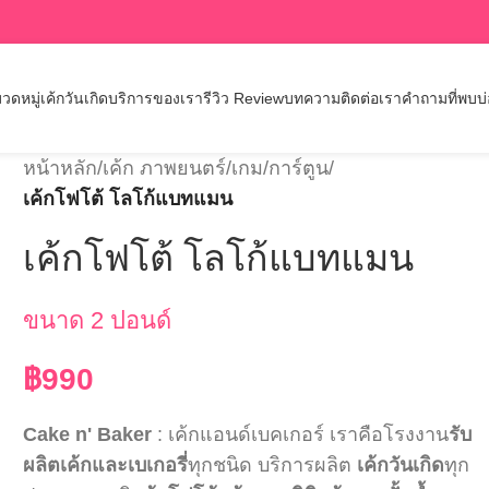
วดหมู่เค้กวันเกิด
บริการของเรา
รีวิว Review
บทความ
ติดต่อเรา
คำถามที่พบบ
หน้าหลัก
/
เค้ก ภาพยนตร์/เกม/การ์ตูน
/
เค้กโฟโต้ โลโก้แบทแมน
เค้กโฟโต้ โลโก้แบทแมน
ขนาด 2 ปอนด์
฿
990
Cake n' Baker
: เค้กแอนด์เบคเกอร์ เราคือโรงงาน
รับ
ผลิตเค้กและเบเกอรี่
ทุกชนิด บริการผลิต
เค้กวันเกิด
ทุก