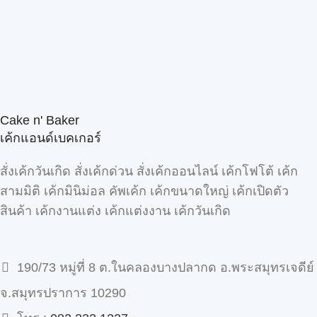
Cake n' Baker
เค้กแอนด์เบคเกอร์
สั่งเค้กวันเกิด สั่งเค้กด่วน สั่งเค้กออนไลน์ เค้กโฟโต้ เค้ก
สามมิติ เค้กมินิม่อล คัพเค้ก เค้กขนาดใหญ่ เค้กเปิดตัว
สินค้า เค้กงานแต่ง เค้กแต่งงาน เค้กวันเกิด
190/73 หมู่ที่ 8 ต.ในคลองบางปลากด อ.พระสมุทรเจดีย์
จ.สมุทรปราการ 10290