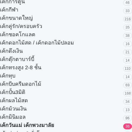
เค้กการ์ตูน
46
เค้กกีฬา
33
เค้กขนาดใหญ่
216
เค้กคู่รัก/ครอบครัว
35
เค้กชอคโกแลต
38
เค้กดอกไม้สด / เค้กดอกไม้ปลอม
16
เค้กดึงเงิน
21
เค้กตุ๊กตาบาร์บี้
14
เค้กทรงสูง 2-8 ชั้น
110
เค้กทุบ
14
เค้กบีบครีมดอกไม้
69
เค้กปั้น3มิติ
168
เค้กผลไม้สด
34
เค้กม้วนเงิน
13
เค้กมินิมอล
96
เค้กวันแม่ เค้กพวงมาลัย
36