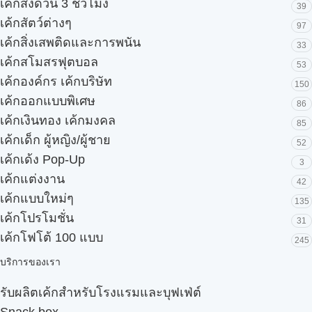
เค้กส่งด่วน 3 ชั่วโมง
39
เค้กสัตว์ต่างๆ
97
เค้กสิ่งเสพติดและการพนัน
33
เค้กสโมสรฟุตบอล
53
เค้กองค์กร เค้กบริษัท
150
เค้กออกแบบพิเศษ
86
เค้กเงินทอง เค้กมงคล
85
เค้กเด็ก ผู้หญิง/ผู้ชาย
52
เค้กเด้ง Pop-Up
3
เค้กแต่งงาน
42
เค้กแบบใหม่ๆ
135
เค้กโปรโมชั่น
31
เค้กโฟโต้ 100 แบบ
245
บริการของเรา
รับผลิตเค้กสำหรับโรงแรมและบุฟเฟ่ต์