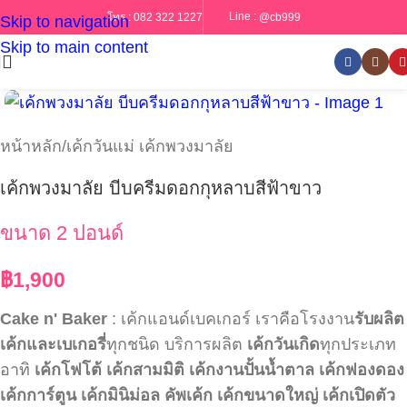
Line :
@cb999
โทร :
082 322 1227
Skip to navigation
Skip to main content
หน้าหลัก
/
เค้กวันแม่ เค้กพวงมาลัย
เค้กพวงมาลัย บีบครีมดอกกุหลาบสีฟ้าขาว
ขนาด 2 ปอนด์
฿
1,900
Cake n' Baker
: เค้กแอนด์เบคเกอร์ เราคือโรงงาน
รับผลิต
เค้กและเบเกอรี่
ทุกชนิด บริการผลิต
เค้กวันเกิด
ทุกประเภท
อาทิ
เค้กโฟโต้
เค้กสามมิติ
เค้กงานปั้นน้ำตาล
เค้กฟองดอง
เค้กการ์ตูน
เค้กมินิม่อล
คัพเค้ก
เค้กขนาดใหญ่
เค้กเปิดตัว