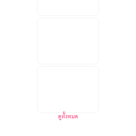
Anniversary
5 ไอเดีย สั่ง
เค้ก3มิติ ให้แฟน
หนุ่ม
เค้กฉลองครบ
รอบ5ปี SAMS
ดูทั้งหมด