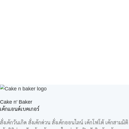
Cake n' Baker
เค้กแอนด์เบคเกอร์
สั่งเค้กวันเกิด สั่งเค้กด่วน สั่งเค้กออนไลน์ เค้กโฟโต้ เค้กสามมิติ