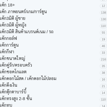
เค้ก 18+
12
เค้ก ภาพยนตร์/เกม/การ์ตูน
138
เค้ก3มิติ ผู้ชาย
130
เค้ก3มิติ ผู้หญิง
110
เค้ก3มิติ สินค้าแบรนด์เนม / รถ
55
เค้กกอล์ฟ
19
เค้กการ์ตูน
46
เค้กกีฬา
33
เค้กขนาดใหญ่
216
เค้กคู่รัก/ครอบครัว
35
เค้กชอคโกแลต
38
เค้กดอกไม้สด / เค้กดอกไม้ปลอม
16
เค้กดึงเงิน
21
เค้กตุ๊กตาบาร์บี้
14
เค้กทรงสูง 2-8 ชั้น
110
เค้กทุบ
14