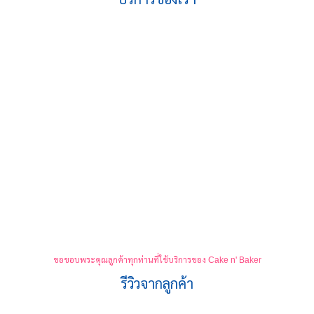
รับผลิตเค้ก
รับผลิตสินค้า
สำหรับโรงแรม
OEM
และบุฟเฟ่ต์
ดูรายละเอียด
ดูรายละเอียด
ขอขอบพระคุณลูกค้าทุกท่านที่ใช้บริการของ Cake n' Baker
รีวิวจากลูกค้า