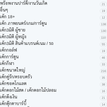
พร๊อพงานปาร์ตี้/งานวันเกิด
21
อื่นๆ
19
เค้ก 18+
12
เค้ก ภาพยนตร์/เกม/การ์ตูน
138
เค้ก3มิติ ผู้ชาย
130
เค้ก3มิติ ผู้หญิง
110
เค้ก3มิติ สินค้าแบรนด์เนม / รถ
55
เค้กกอล์ฟ
19
เค้กการ์ตูน
46
เค้กกีฬา
33
เค้กขนาดใหญ่
216
เค้กคู่รัก/ครอบครัว
35
เค้กชอคโกแลต
38
เค้กดอกไม้สด / เค้กดอกไม้ปลอม
16
เค้กดึงเงิน
21
เค้กตุ๊กตาบาร์บี้
14