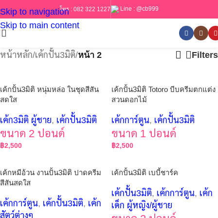
Line :
@cb999
โทร :
082 322 1227
Skip to navigation
Skip to main content
หน้าหลัก
/
เค้กปั้น3มิติ
/
หน้า 2
Filters
เค้กปั้น3มิติ หนุ่มหล่อ ในชุดสีสัน
เค้กปั้น3มิติ Totoro บีบครีมตกแต่ง
สดใส
สวนดอกไม้
เค้ก3มิติ ผู้ชาย
,
เค้กปั้น3มิติ
เค้กการ์ตูน
,
เค้กปั้น3มิติ
ขนาด 2 ปอนด์
ขนาด 1 ปอนด์
฿
2,500
฿
2,500
เค้กหมีอ้วน งานปั้น3มิติ ปาดครีม
เค้กปั้น3มิติ เบบี้ชาร์ค
สีสันสดใส
เค้กปั้น3มิติ
,
เค้กการ์ตูน
,
เค้ก
เค้กการ์ตูน
,
เค้กปั้น3มิติ
,
เค้ก
เด็ก ผู้หญิง/ผู้ชาย
สัตว์ต่างๆ