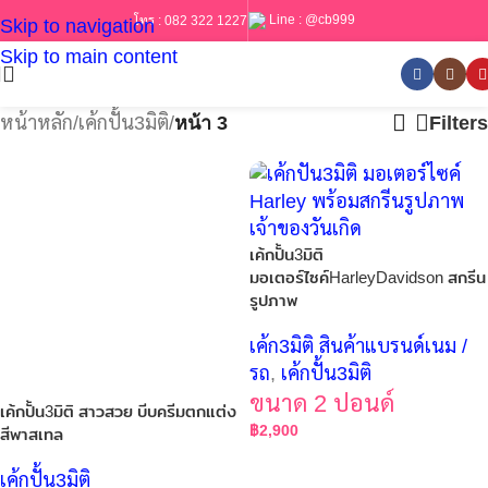
Line :
@cb999
โทร :
082 322 1227
Skip to navigation
Skip to main content
หน้าหลัก
/
เค้กปั้น3มิติ
/
หน้า 3
Filters
เค้กปั้น3มิติ
มอเตอร์ไซค์HarleyDavidson สกรีน
รูปภาพ
เค้ก3มิติ สินค้าแบรนด์เนม /
รถ
,
เค้กปั้น3มิติ
ขนาด 2 ปอนด์
เค้กปั้น3มิติ สาวสวย บีบครีมตกแต่ง
฿
2,900
สีพาสเทล
เค้กปั้น3มิติ