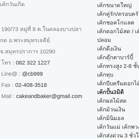
เค้กวันเกิด
เค้กขนาดใหญ่
เค้กคู่รัก/ครอบคร
เค้กชอคโกแลต
190/73 หมู่ที่ 8 ต.ในคลองบางปลา
เค้กดอกไม้สด / เ
ปลอม
กด อ.พระสมุทรเจดีย์
เค้กดึงเงิน
จ.สมุทรปราการ 10290
เค้กตุ๊กตาบาร์บี้
โทร :
082 322 1227
เค้กทรงสูง 2-8 ชั้
Line@ :
@cb999
เค้กทุบ
เค้กบีบครีมดอกไม
Fax :
02-408-3518
เค้กปั้น3มิติ
Mail :
cakeandbaker@gmail.com
เค้กผลไม้สด
เค้กม้วนเงิน
เค้กมินิมอล
เค้กวันแม่ เค้กพ
เค้กส่งด่วน 3 ชั่ว