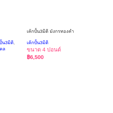
เค้กปั้น3มิติ มังกรทองคำ
ปั้น3มิติ
,
เค้กปั้น3มิติ
งคล
ขนาด 4 ปอนด์
฿
6,500