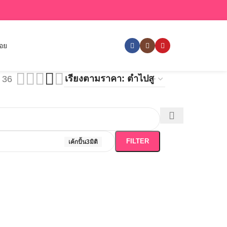
่อย
36
FILTER
เค้กปั้น3มิติ