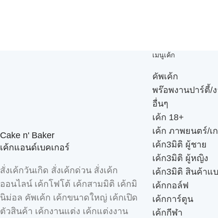
เมนูเค้ก
คัพเค้ก
พร๊อพงานปาร์ตี้/ง
อื่นๆ
เค้ก 18+
เค้ก ภาพยนตร์/เก
Cake n' Baker
เค้ก3มิติ ผู้ชาย
เค้กแอนด์เบคเกอร์
เค้ก3มิติ ผู้หญิง
สั่งเค้กวันเกิด สั่งเค้กด่วน สั่งเค้ก
เค้ก3มิติ สินค้าแ
ออนไลน์ เค้กโฟโต้ เค้กสามมิติ เค้กมิ
เค้กกอล์ฟ
นิม่อล คัพเค้ก เค้กขนาดใหญ่ เค้กเปิด
เค้กการ์ตูน
ตัวสินค้า เค้กงานแต่ง เค้กแต่งงาน
เค้กกีฬา