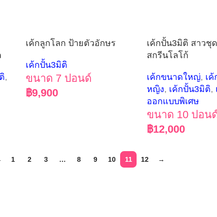
เค้กลูกโลก ป้ายตัวอักษร
เค้กปั้น3มิติ สาวช
ล
สกรีนโลโก้
เค้กปั้น3มิติ
ติ
,
ขนาด 7 ปอนด์
เค้กขนาดใหญ่
,
เค้
หญิง
,
เค้กปั้น3มิติ
,
฿
9,900
ออกแบบพิเศษ
ขนาด 10 ปอนด
฿
12,000
←
1
2
3
…
8
9
10
11
12
→