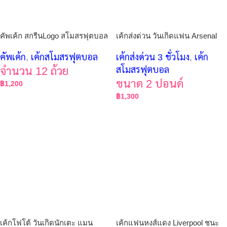
คัพเค้ก สกรีนLogo สโมสรฟุตบอล
เค้กส่งด่วน วันเกิดแฟน Arsenal
คัพเค้ก
,
เค้กสโมสรฟุตบอล
เค้กส่งด่วน 3 ชั่วโมง
,
เค้ก
จำนวน 12 ถ้วย
สโมสรฟุตบอล
ขนาด 2 ปอนด์
฿
1,200
฿
1,300
เค้กโฟโต้ วันเกิดนักเตะ แมน
เค้กแฟนหงส์แดง Liverpool ชนะ