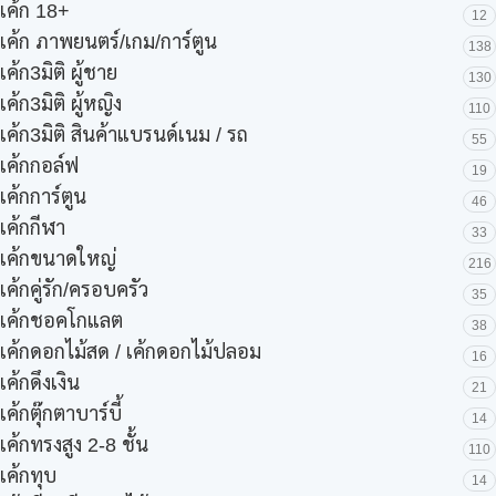
เค้ก 18+
12
เค้ก ภาพยนตร์/เกม/การ์ตูน
138
เค้ก3มิติ ผู้ชาย
130
เค้ก3มิติ ผู้หญิง
110
เค้ก3มิติ สินค้าแบรนด์เนม / รถ
55
เค้กกอล์ฟ
19
เค้กการ์ตูน
46
เค้กกีฬา
33
เค้กขนาดใหญ่
216
เค้กคู่รัก/ครอบครัว
35
เค้กชอคโกแลต
38
เค้กดอกไม้สด / เค้กดอกไม้ปลอม
16
เค้กดึงเงิน
21
เค้กตุ๊กตาบาร์บี้
14
เค้กทรงสูง 2-8 ชั้น
110
เค้กทุบ
14