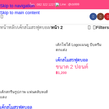
Line :
@cb999
โทร :
082 322 1227
Skip to navigation
Skip to main content
หน้าหลัก
/
เค้กสโมสรฟุตบอล
/
หน้า 2
Filters
เค้กโฟโต้ Logoแมนยู บีบครีม
ตกแต่ง
เค้กสโมสรฟุตบอล
ขนาด 2 ปอนด์
฿
1,200
เค้กสกรีนรูปภาพ แฟนคลับหงส์
แดง
เค้กสโมสรฟุตบอล