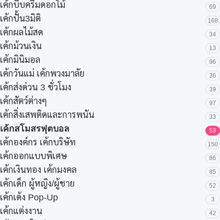
เค้กบีบครีมดอกไม้
69
เค้กปั้น3มิติ
168
เค้กผลไม้สด
34
เค้กม้วนเงิน
13
เค้กมินิมอล
96
เค้กวันแม่ เค้กพวงมาลัย
36
เค้กส่งด่วน 3 ชั่วโมง
39
เค้กสัตว์ต่างๆ
97
เค้กสิ่งเสพติดและการพนัน
33
เค้กสโมสรฟุตบอล
53
เค้กองค์กร เค้กบริษัท
150
เค้กออกแบบพิเศษ
86
เค้กเงินทอง เค้กมงคล
85
เค้กเด็ก ผู้หญิง/ผู้ชาย
52
เค้กเด้ง Pop-Up
3
เค้กแต่งงาน
42